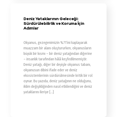
Deniz Yataklarının Geleceği:
Sürdürülebilirlik ve Koruma İçin
Adımlar
Okyanus, gezegenimizin %71’ini kaplayarak
muazzam bir alanı oluştururken, okyanusların
büyük bir kısmı – bir deniz yatağından diğerine
– insanlık tarafından hâlâ keşfedilmemiştir.
Deniz yatağı, diğer bir deyişle okyanus tabanı,
okyanusun dibini ifade eder ve deniz
ekosistemlerinin sürdürülmesinde kritik bir rol
oynar. Bu yazıda, deniz yatağının ne olduğunu,
iklim değişikliğinden nasıl etkilendiğini ve deniz
yataklarını ileriye […]