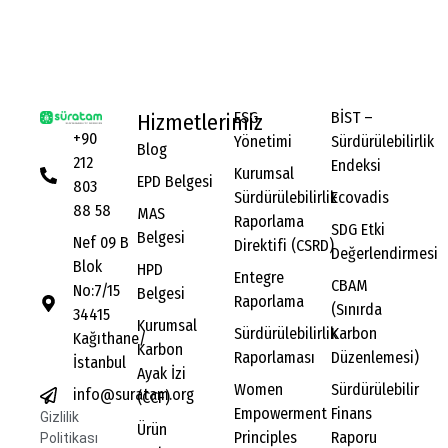
ESG
BİST –
Hizmetlerimiz
+90
Yönetimi
Sürdürülebilirlik
Blog
212
Endeksi
Kurumsal
EPD Belgesi
803
Sürdürülebilirlik
Ecovadis
88 58
MAS
Raporlama
SDG Etki
Belgesi
Nef 09 B
Direktifi (CSRD)
Değerlendirmesi
Blok
HPD
Entegre
CBAM
No:7/15
Belgesi
Raporlama
(Sınırda
34415
Kurumsal
Sürdürülebilirlik
Karbon
Kağıthane/
Karbon
Raporlaması
Düzenlemesi)
İstanbul
Ayak İzi
Women
Sürdürülebilir
info@suratam.org
(CCF)
Empowerment
Finans
Gizlilik
Ürün
Principles
Raporu
Politikası