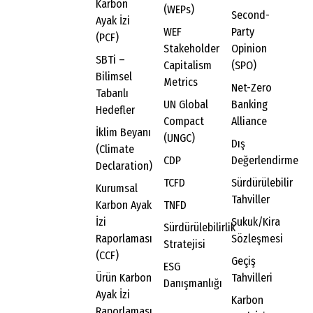
Karbon
(WEPs)
Second-
Ayak İzi
WEF
Party
(PCF)
Stakeholder
Opinion
SBTi –
Capitalism
(SPO)
Bilimsel
Metrics
Net-Zero
Tabanlı
UN Global
Banking
Hedefler
Compact
Alliance
İklim Beyanı
(UNGC)
Dış
(Climate
CDP
Değerlendirme
Declaration)
TCFD
Sürdürülebilir
Kurumsal
Tahviller
Karbon Ayak
TNFD
İzi
Sukuk/Kira
Sürdürülebilirlik
Raporlaması
Sözleşmesi
Stratejisi
(CCF)
Geçiş
ESG
Ürün Karbon
Tahvilleri
Danışmanlığı
Ayak İzi
Karbon
Raporlaması