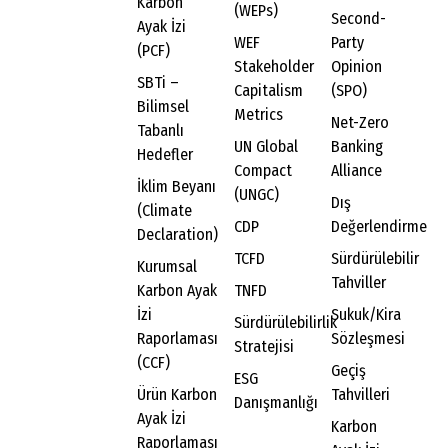
Karbon
(WEPs)
Second-
Ayak İzi
WEF
Party
(PCF)
Stakeholder
Opinion
SBTi –
Capitalism
(SPO)
Bilimsel
Metrics
Net-Zero
Tabanlı
UN Global
Banking
Hedefler
Compact
Alliance
İklim Beyanı
(UNGC)
Dış
(Climate
CDP
Değerlendirme
Declaration)
TCFD
Sürdürülebilir
Kurumsal
Tahviller
Karbon Ayak
TNFD
İzi
Sukuk/Kira
Sürdürülebilirlik
Raporlaması
Sözleşmesi
Stratejisi
(CCF)
Geçiş
ESG
Ürün Karbon
Tahvilleri
Danışmanlığı
Ayak İzi
Karbon
Raporlaması