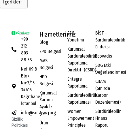
İçerikler:
ESG
BİST –
Hizmetlerimiz
+90
Yönetimi
Sürdürülebilirlik
Blog
212
Endeksi
Kurumsal
EPD Belgesi
803
Sürdürülebilirlik
Ecovadis
88 58
MAS
Raporlama
SDG Etki
Belgesi
Nef 09 B
Direktifi (CSRD)
Değerlendirmesi
Blok
HPD
Entegre
CBAM
No:7/15
Belgesi
Raporlama
(Sınırda
34415
Kurumsal
Sürdürülebilirlik
Karbon
Kağıthane/
Karbon
Raporlaması
Düzenlemesi)
İstanbul
Ayak İzi
Women
Sürdürülebilir
info@suratam.org
(CCF)
Empowerment
Finans
Gizlilik
Ürün
Principles
Raporu
Politikası