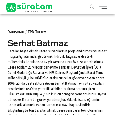
Danışman / EPD Turkey
Serhat Batmaz
Barajlar başta olmak üzere su yapılarının projelendirilmesi ve inşaat
müşavirliği alanında, geoteknik, hidrolik, bilgisayar destekli
mühendislik konularında 14 yılı kamuda 11 yılı özel sektörde olmak
üzere toplam 25 yıllık bir deneyime sahiptir. Devlet Su İşleri (DSİ)
Genel Müdürlüğü Barajlar ve HES Dairesi Başkanlığında Baraj Temel
Mühendisliği Şube Müdürü olarak uzun yıllar görev yaptıktan sonra
2008 yılında özel sektöre geçen Serhat Batmaz, aynı yıl su yapıları
projelerinde DSİ’den yeterlilik alabilen 10 firma arasına giren
HİDROMARK Müh.Müş. A.Ş’ nin kurucu ortağı ve yönetim kurulu üyesi
olmuş ve 11 sene bu görevi yürütmüştür. Yüksek lisans eğitimini
Geoteknik alanında yapan Serhat BATMAZ, başta Silindirle
Sıkıştırılmış Beton Barajlar olmak üzere yeni baraj teknolojilerinin