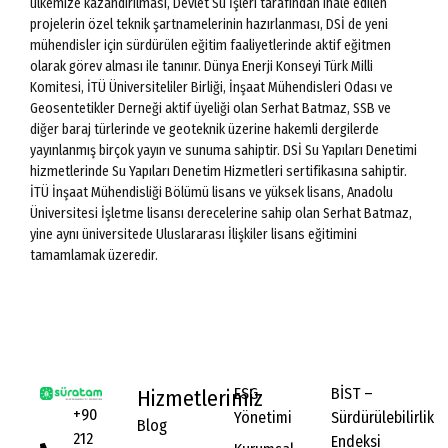
ülkemize kazandırılması, Devlet Su İşleri tarafından ihale edilen
projelerin özel teknik şartnamelerinin hazırlanması, DSİ de yeni
mühendisler için sürdürülen eğitim faaliyetlerinde aktif eğitmen
olarak görev alması ile tanınır. Dünya Enerji Konseyi Türk Milli
Komitesi, İTÜ Üniversiteliler Birliği, İnşaat Mühendisleri Odası ve
Geosentetikler Derneği aktif üyeliği olan Serhat Batmaz, SSB ve
diğer baraj türlerinde ve geoteknik üzerine hakemli dergilerde
yayınlanmış birçok yayın ve sunuma sahiptir. DSİ Su Yapıları Denetimi
hizmetlerinde Su Yapıları Denetim Hizmetleri sertifikasına sahiptir.
İTÜ İnşaat Mühendisliği Bölümü lisans ve yüksek lisans, Anadolu
Üniversitesi İşletme lisansı derecelerine sahip olan Serhat Batmaz,
yine aynı üniversitede Uluslararası İlişkiler lisans eğitimini
tamamlamak üzeredir.
ESG
BİST –
Hizmetlerimiz
+90
Yönetimi
Sürdürülebilirlik
Blog
212
Endeksi