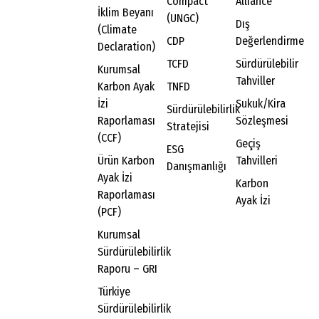
Compact
Alliance
İklim Beyanı
(UNGC)
Dış
(Climate
CDP
Değerlendirme
Declaration)
TCFD
Sürdürülebilir
Kurumsal
Tahviller
Karbon Ayak
TNFD
İzi
Sukuk/Kira
Sürdürülebilirlik
Raporlaması
Sözleşmesi
Stratejisi
(CCF)
Geçiş
ESG
Ürün Karbon
Tahvilleri
Danışmanlığı
Ayak İzi
Karbon
Raporlaması
Ayak İzi
(PCF)
Kurumsal
Sürdürülebilirlik
Raporu – GRI
Türkiye
Sürdürülebilirlik