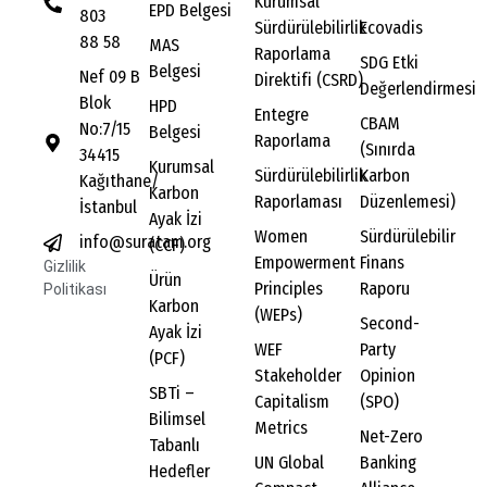
Kurumsal
EPD Belgesi
803
Sürdürülebilirlik
Ecovadis
88 58
MAS
Raporlama
SDG Etki
Belgesi
Nef 09 B
Direktifi (CSRD)
Değerlendirmesi
Blok
HPD
Entegre
CBAM
No:7/15
Belgesi
Raporlama
(Sınırda
34415
Kurumsal
Sürdürülebilirlik
Karbon
Kağıthane/
Karbon
Raporlaması
Düzenlemesi)
İstanbul
Ayak İzi
Women
Sürdürülebilir
info@suratam.org
(CCF)
Empowerment
Finans
Gizlilik
Ürün
Principles
Raporu
Politikası
Karbon
(WEPs)
Second-
Ayak İzi
WEF
Party
(PCF)
Stakeholder
Opinion
SBTi –
Capitalism
(SPO)
Bilimsel
Metrics
Net-Zero
Tabanlı
UN Global
Banking
Hedefler