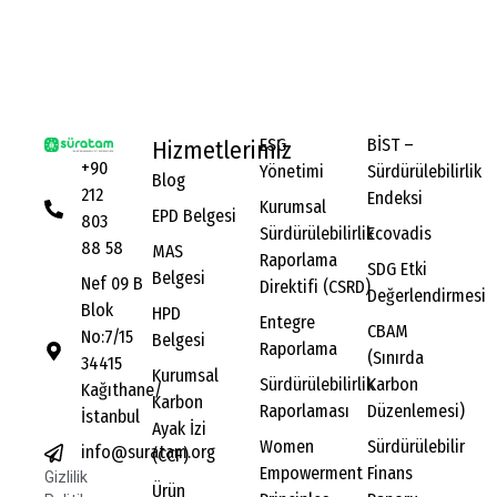
ESG
BİST –
Hizmetlerimiz
+90
Yönetimi
Sürdürülebilirlik
Blog
212
Endeksi
Kurumsal
EPD Belgesi
803
Sürdürülebilirlik
Ecovadis
88 58
MAS
Raporlama
SDG Etki
Belgesi
Nef 09 B
Direktifi (CSRD)
Değerlendirmesi
Blok
HPD
Entegre
CBAM
No:7/15
Belgesi
Raporlama
(Sınırda
34415
Kurumsal
Sürdürülebilirlik
Karbon
Kağıthane/
Karbon
Raporlaması
Düzenlemesi)
İstanbul
Ayak İzi
Women
Sürdürülebilir
info@suratam.org
(CCF)
Empowerment
Finans
Gizlilik
Ürün