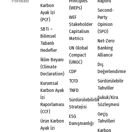
Principles
Raporu
Politikası
Karbon
(WEPs)
Second-
Ayak İzi
WEF
Party
(PCF)
Stakeholder
Opinion
SBTi –
Capitalism
(SPO)
Bilimsel
Metrics
Net-Zero
Tabanlı
UN Global
Banking
Hedefler
Compact
Alliance
İklim Beyanı
(UNGC)
Dış
(Climate
CDP
Değerlendirme
Declaration)
TCFD
Sürdürülebilir
Kurumsal
Tahviller
Karbon Ayak
TNFD
İzi
Sukuk/Kira
Sürdürülebilirlik
Raporlaması
Sözleşmesi
Stratejisi
(CCF)
Geçiş
ESG
Ürün Karbon
Tahvilleri
Danışmanlığı
Ayak İzi
Karbon