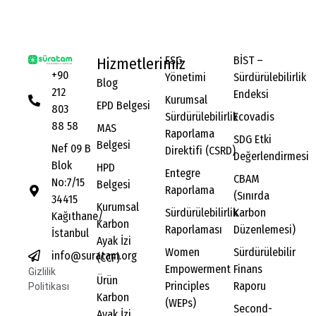
ESG
BİST –
Hizmetlerimiz
+90
Yönetimi
Sürdürülebilirlik
Blog
212
Endeksi
Kurumsal
EPD Belgesi
803
Sürdürülebilirlik
Ecovadis
88 58
MAS
Raporlama
SDG Etki
Belgesi
Nef 09 B
Direktifi (CSRD)
Değerlendirmesi
Blok
HPD
Entegre
CBAM
No:7/15
Belgesi
Raporlama
(Sınırda
34415
Kurumsal
Sürdürülebilirlik
Karbon
Kağıthane/
Karbon
Raporlaması
Düzenlemesi)
İstanbul
Ayak İzi
Women
Sürdürülebilir
info@suratam.org
(CCF)
Empowerment
Finans
Gizlilik
Ürün
Principles
Raporu
Politikası
Karbon
(WEPs)
Second-
Ayak İzi