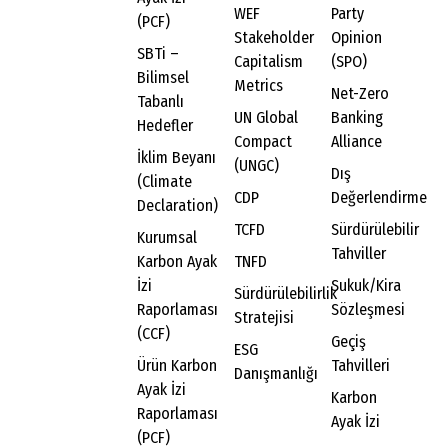
WEF
Party
(PCF)
Stakeholder
Opinion
SBTi –
Capitalism
(SPO)
Bilimsel
Metrics
Net-Zero
Tabanlı
UN Global
Banking
Hedefler
Compact
Alliance
İklim Beyanı
(UNGC)
Dış
(Climate
CDP
Değerlendirme
Declaration)
TCFD
Sürdürülebilir
Kurumsal
Tahviller
Karbon Ayak
TNFD
İzi
Sukuk/Kira
Sürdürülebilirlik
Raporlaması
Sözleşmesi
Stratejisi
(CCF)
Geçiş
ESG
Ürün Karbon
Tahvilleri
Danışmanlığı
Ayak İzi
Karbon
Raporlaması
Ayak İzi
(PCF)