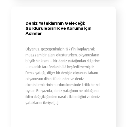
Deniz Yataklarının Geleceği:
Sürdürülebilirlik ve Koruma İçin
Adımlar
Okyanus, gezegenimizin %71’ini kaplayarak
muazzam bir alanı oluştururken, okyanusların
büyük bir kısmı – bir deniz yatağından diğerine
– insanlık tarafından hâlâ keşfedilmemiştir.
Deniz yatağı, diğer bir deyişle okyanus tabanı,
okyanusun dibini ifade eder ve deniz
ekosistemlerinin sürdürülmesinde kritik bir rol
oynar. Bu yazıda, deniz yatağının ne olduğunu,
iklim değişikliğinden nasıl etkilendiğini ve deniz
yataklarını ileriye […]